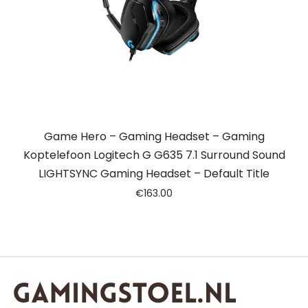
Game Hero – Gaming Headset – Gaming
Koptelefoon Logitech G G635 7.1 Surround Sound
LIGHTSYNC Gaming Headset – Default Title
€
163.00