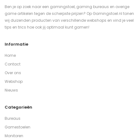
Ben je op zoek naar een gamingstoel, gaming bureaus en overige
game artikelen tegen de scherpste prijzen? Op Gamingstoel.nl tonen
wij duizenden producten van verschillende webshops en vind je veel
tips en trics hoe ook jij optimaal kunt gamen!
Informatie
Home
Contact
Over ons
Webshop
Nieuws
Categorieën
Bureaus
Gamestoelen
Monitoren