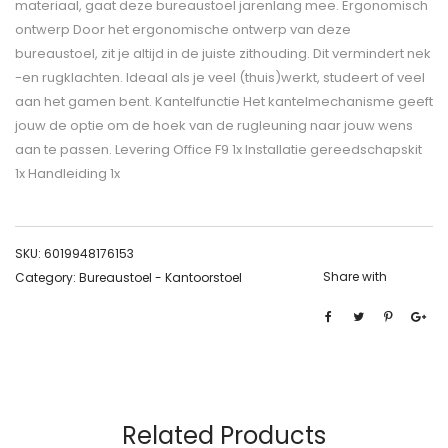
materiaal, gaat deze bureaustoel jarenlang mee. Ergonomisch
ontwerp Door het ergonomische ontwerp van deze
bureaustoel, zit je altijd in de juiste zithouding. Dit vermindert nek
-en rugklachten. Ideaal als je veel (thuis)werkt, studeert of veel
aan het gamen bent. Kantelfunctie Het kantelmechanisme geeft
jouw de optie om de hoek van de rugleuning naar jouw wens
aan te passen. Levering Office F9 1x Installatie gereedschapskit
1x Handleiding 1x
SKU:
6019948176153
Share with
Category:
Bureaustoel - Kantoorstoel
Related Products